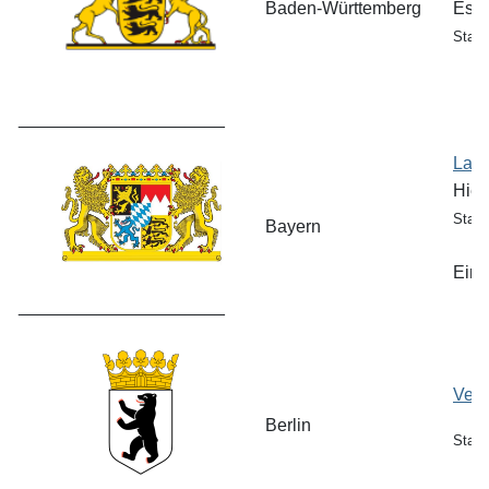
Baden-Württemberg
Es s
Stand
_____________________
Land
Hier
Stand
Bayern
Eine
_____________________
Vero
Berlin
Stand