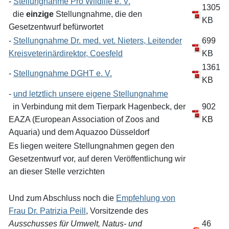
-
Stellungnahme Pro Wildlife e. V.
1305
die
einzige
Stellungnahme, die den
KB
Gesetzentwurf befürwortet
-
Stellungnahme Dr. med. vet. Nieters, Leitender
699
Kreisveterinärdirektor, Coesfeld
KB
1361
-
Stellungnahme DGHT e. V.
KB
-
und letztlich unsere eigene Stellungnahme
in Verbindung mit dem Tierpark Hagenbeck, der
902
EAZA (European Association of Zoos and
KB
Aquaria) und dem Aquazoo Düsseldorf
Es liegen weitere Stellungnahmen gegen den
Gesetzentwurf vor, auf deren Veröffentlichung wir
an dieser Stelle verzichten
Und zum Abschluss noch die
Empfehlung von
Frau Dr. Patrizia Peill
, Vorsitzende des
Ausschusses für Umwelt, Natus- und
46