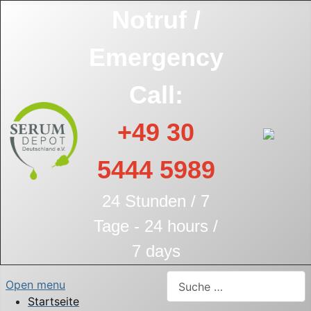
Notruf /
Emergency
Call:
+49 30
5444 5989
24 Stunden / 7
Tage - 24 hours /
7 days
Suchen
Open menu
Startseite