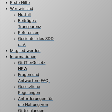
Erste Hilfe
Wer wir sind
Notfall
Beiträge /
Transparenz
Referenzen
Gesichter des SDD
e. V.
Mitglied werden
Informationen
GiftTierGesetz
NRW
Fragen und
Antworten (FAQ)
Gesetzliche
Regelungen
Anforderungen für
die Haltung von
Giftschlangen