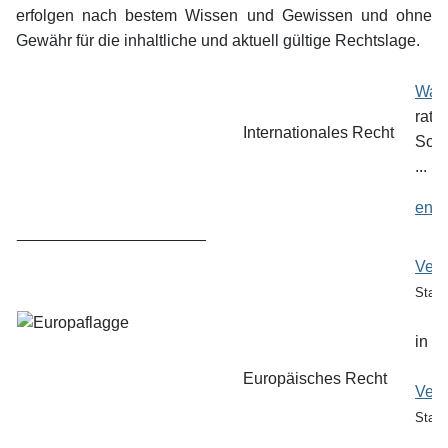
erfolgen nach bestem Wissen und Gewissen und ohne
Gewähr für die inhaltliche und aktuell gültige Rechtslage.
Wash
ratifi
Internationales Recht
Schw
...
engl
_____________________
Vero
Stand
in V
Europäisches Recht
Vero
Stand