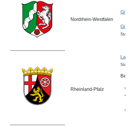
Gift
Nordrhein-Westfalen
Gift
Stand
_____________________
Land
Stan
Bei 
Rheinland-Pfalz
_____________________