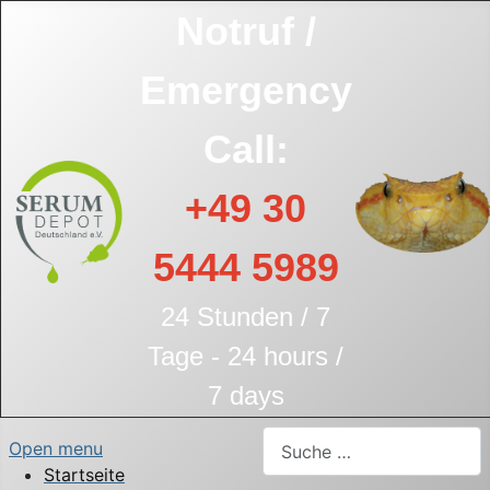
Notruf /
Emergency
Call:
+49 30
5444 5989
24 Stunden / 7
Tage - 24 hours /
7 days
Suchen
Open menu
Startseite