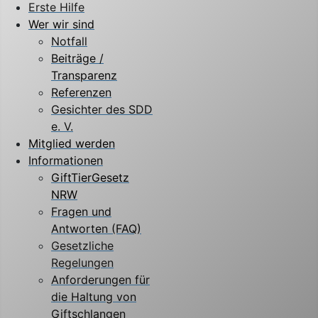
Erste Hilfe
Wer wir sind
Notfall
Beiträge /
Transparenz
Referenzen
Gesichter des SDD
e. V.
Mitglied werden
Informationen
GiftTierGesetz
NRW
Fragen und
Antworten (FAQ)
Gesetzliche
Regelungen
Anforderungen für
die Haltung von
Giftschlangen