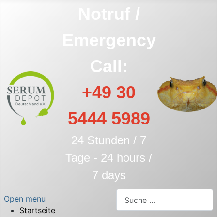
Notruf /
Emergency
Call:
+49 30
5444 5989
24 Stunden / 7
Tage - 24 hours /
7 days
Suchen
Open menu
Startseite