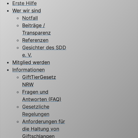
Erste Hilfe
Wer wir sind
Notfall
Beiträge /
Transparenz
Referenzen
Gesichter des SDD
e. V.
Mitglied werden
Informationen
GiftTierGesetz
NRW
Fragen und
Antworten (FAQ)
Gesetzliche
Regelungen
Anforderungen für
die Haltung von
Giftschlangen