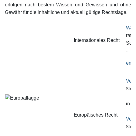
erfolgen nach bestem Wissen und Gewissen und ohne
Gewähr für die inhaltliche und aktuell gültige Rechtslage.
Wash
ratifi
Internationales Recht
Schw
...
engl
_____________________
Vero
Stand
in V
Europäisches Recht
Vero
Stand