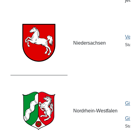
jewe
Vero
Niedersachsen
Stand
_____________________
Gift
Nordrhein-Westfalen
Gift
Stand