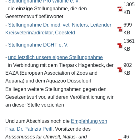
-
Stellungnahme Pro Wildlife e. V.
1305
die
einzige
Stellungnahme, die den
KB
Gesetzentwurf befürwortet
-
Stellungnahme Dr. med. vet. Nieters, Leitender
699
Kreisveterinärdirektor, Coesfeld
KB
1361
-
Stellungnahme DGHT e. V.
KB
-
und letztlich unsere eigene Stellungnahme
in Verbindung mit dem Tierpark Hagenbeck, der
902
EAZA (European Association of Zoos and
KB
Aquaria) und dem Aquazoo Düsseldorf
Es liegen weitere Stellungnahmen gegen den
Gesetzentwurf vor, auf deren Veröffentlichung wir
an dieser Stelle verzichten
Und zum Abschluss noch die
Empfehlung von
Frau Dr. Patrizia Peill
, Vorsitzende des
Ausschusses für Umwelt, Natus- und
46