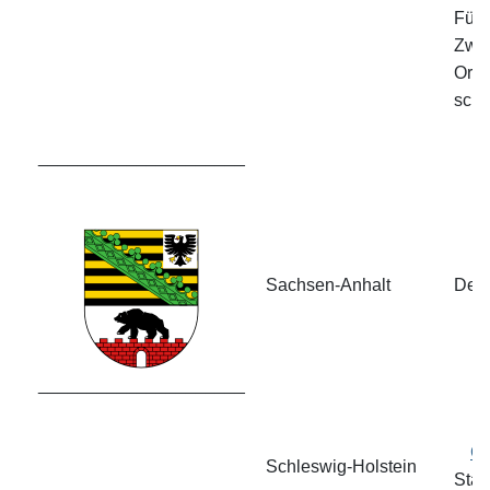
Für 
Zwei
Ordn
scho
_____________________
Sachsen-Anhalt
Derz
_____________________
Ge
Schleswig-Holstein
Stan