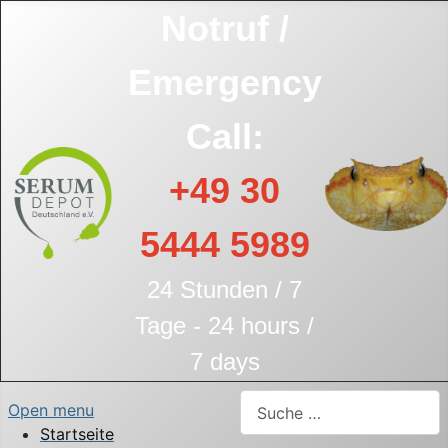
Notruf /
Emergency
Call:
+49 30
5444 5989
24 Stunden / 7
Tage - 24 hours /
7 days
Suchen
Open menu
Startseite