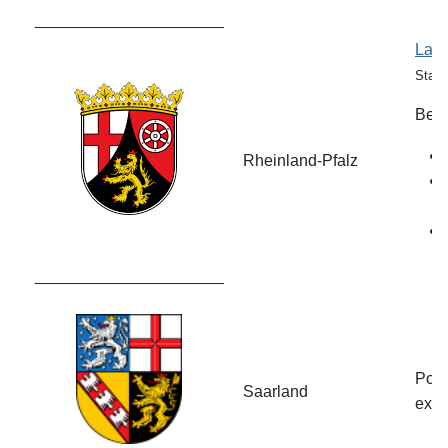
_____________________
Land
Stan
Bei 
Rheinland-Pfalz
_____________________
Poli
Saarland
expi