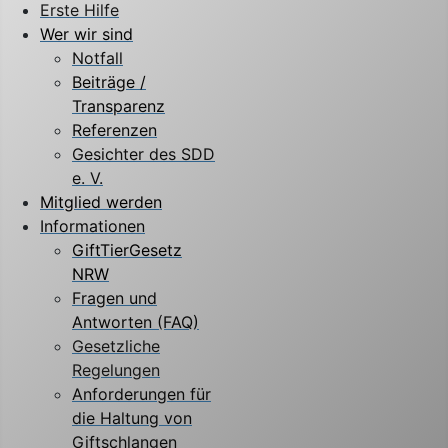
Erste Hilfe
Wer wir sind
Notfall
Beiträge /
Transparenz
Referenzen
Gesichter des SDD
e. V.
Mitglied werden
Informationen
GiftTierGesetz
NRW
Fragen und
Antworten (FAQ)
Gesetzliche
Regelungen
Anforderungen für
die Haltung von
Giftschlangen