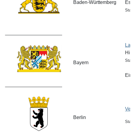
Baden-Württemberg
Es s
Stand
_____________________
Land
Hier
Stand
Bayern
Eine
_____________________
Vero
Berlin
Stand