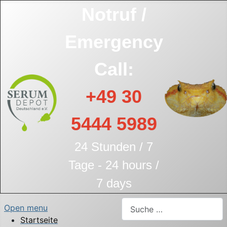
Notruf /
Emergency
Call:
+49 30
5444 5989
24 Stunden / 7
Tage - 24 hours /
7 days
Suchen
Open menu
Startseite