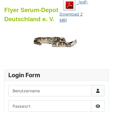
(pdf-
Flyer Serum-Depot
Download 2
Deutschland e. V.
MB)
Login Form
Benutzername
Passwort
Passwor