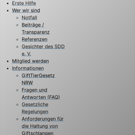
Erste Hilfe
Wer wir sind
Notfall
Beiträge /
Transparenz
Referenzen
Gesichter des SDD
e. V.
Mitglied werden
Informationen
GiftTierGesetz
NRW
Fragen und
Antworten (FAQ)
Gesetzliche
Regelungen
Anforderungen für
die Haltung von
Giftschlangen