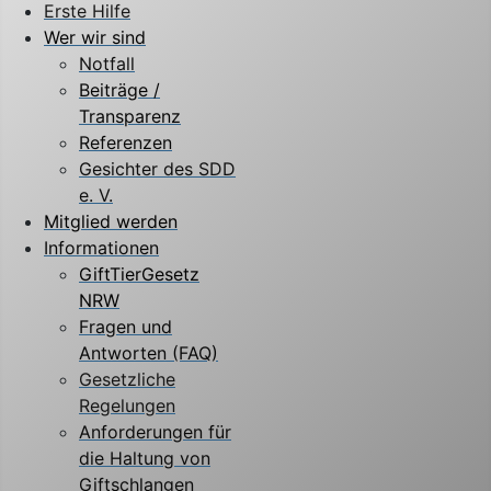
Erste Hilfe
Wer wir sind
Notfall
Beiträge /
Transparenz
Referenzen
Gesichter des SDD
e. V.
Mitglied werden
Informationen
GiftTierGesetz
NRW
Fragen und
Antworten (FAQ)
Gesetzliche
Regelungen
Anforderungen für
die Haltung von
Giftschlangen