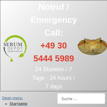
Notruf /
Emergency
Call:
+49 30
5444 5989
24 Stunden / 7
Tage - 24 hours /
7 days
Suchen
Open menu
Startseite