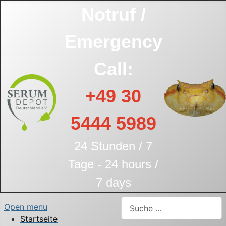
Notruf /
Emergency
Call:
+49 30
5444 5989
24 Stunden / 7
Tage - 24 hours /
7 days
Suchen
Open menu
Startseite