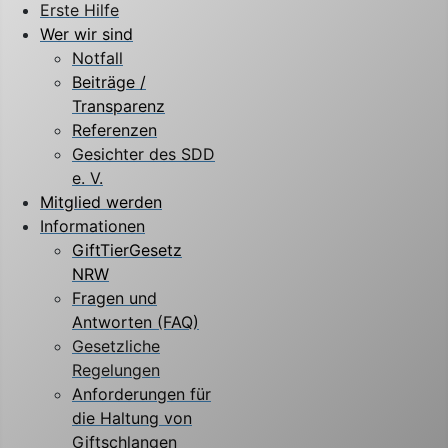
Erste Hilfe
Wer wir sind
Notfall
Beiträge /
Transparenz
Referenzen
Gesichter des SDD
e. V.
Mitglied werden
Informationen
GiftTierGesetz
NRW
Fragen und
Antworten (FAQ)
Gesetzliche
Regelungen
Anforderungen für
die Haltung von
Giftschlangen